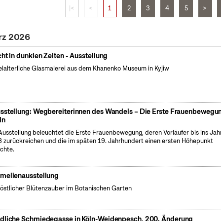
|<
<
1
2
3
4
5
>
rz 2026
cht in dunklen Zeiten - Ausstellung
elalterliche Glasmalerei aus dem Khanenko Museum in Kyjiw
sstellung: Wegbereiterinnen des Wandels – Die Erste Frauenbewegun
ln
Ausstellung beleuchtet die Erste Frauenbewegung, deren Vorläufer bis ins Jah
 zurückreichen und die im späten 19. Jahrhundert einen ersten Höhepunkt
ichte.
melienausstellung
östlicher Blütenzauber im Botanischen Garten
dliche Schmiedegasse in Köln-Weidenpesch, 200. Änderung