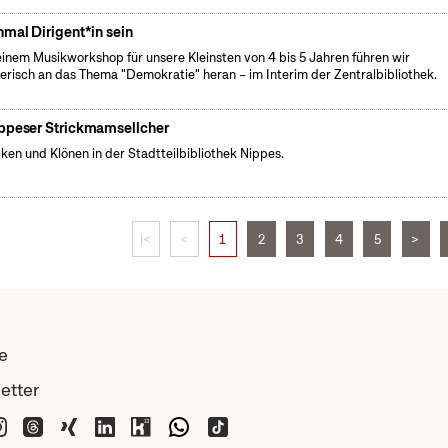
nmal Dirigent*in sein
einem Musikworkshop für unsere Kleinsten von 4 bis 5 Jahren führen wir
lerisch an das Thema "Demokratie" heran – im Interim der Zentralbibliothek.
ppeser Strickmamsellcher
cken und Klönen in der Stadtteilbibliothek Nippes.
|<
<
1
2
3
4
5
>
e
etter