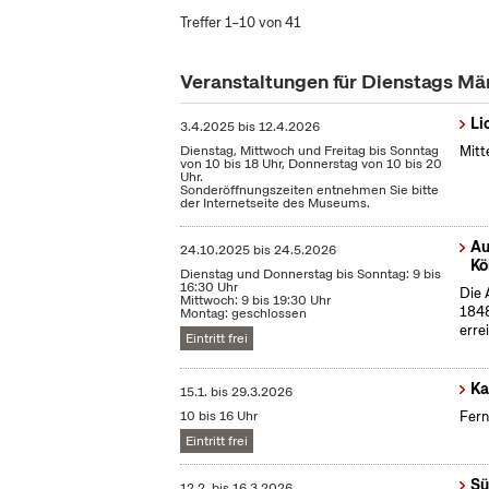
Treffer 1–10 von 41
Veranstaltungen für Dienstags Mä
Li
3.4.2025
bis
12.4.2026
Dienstag, Mittwoch und Freitag bis Sonntag
Mitt
von 10 bis 18 Uhr, Donnerstag von 10 bis 20
Uhr.
Sonderöffnungszeiten entnehmen Sie bitte
der Internetseite des Museums.
Au
24.10.2025
bis
24.5.2026
Kö
Dienstag und Donnerstag bis Sonntag: 9 bis
16:30 Uhr
Die 
Mittwoch: 9 bis 19:30 Uhr
1848
Montag: geschlossen
erre
Eintritt frei
Ka
15.1.
bis
29.3.2026
10 bis 16 Uhr
Fern
Eintritt frei
Sü
12.2.
bis
16.3.2026