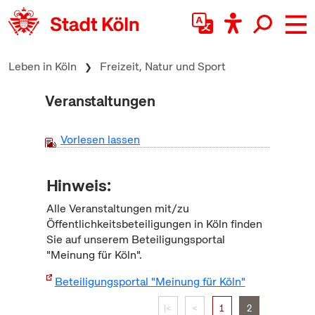
zum Inhalt springen
Leben in Köln
Freizeit, Natur und Sport
Veranstaltungen
Vorlesen lassen
Hinweis:
Alle Veranstaltungen mit/zu
Öffentlichkeitsbeteiligungen in Köln finden
Sie auf unserem Beteiligungsportal
"Meinung für Köln".
Beteiligungsportal "Meinung für Köln"
|<
<
1
2