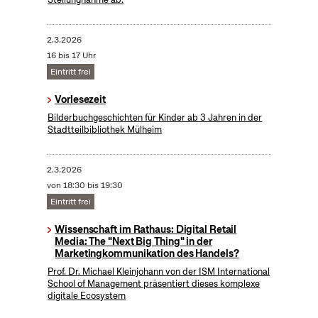
2.3.2026
16 bis 17 Uhr
Eintritt frei
Vorlesezeit
Bilderbuchgeschichten für Kinder ab 3 Jahren in der
Stadtteilbibliothek Mülheim
2.3.2026
von 18:30 bis 19:30
Eintritt frei
Wissenschaft im Rathaus: Digital Retail
Media: The "Next Big Thing" in der
Marketingkommunikation des Handels?
Prof. Dr. Michael Kleinjohann von der ISM International
School of Management präsentiert dieses komplexe
digitale Ecosystem