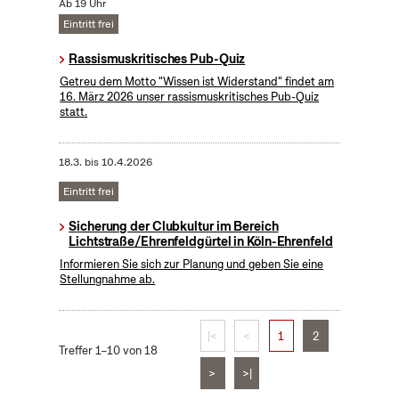
Ab 19 Uhr
Eintritt frei
Rassismuskritisches Pub-Quiz
Getreu dem Motto "Wissen ist Widerstand" findet am
16. März 2026 unser rassismuskritisches Pub-Quiz
statt.
18.3.
bis
10.4.2026
Eintritt frei
Sicherung der Clubkultur im Bereich
Lichtstraße/Ehrenfeldgürtel in Köln-Ehrenfeld
Informieren Sie sich zur Planung und geben Sie eine
Stellungnahme ab.
|<
<
1
2
Treffer 1–10 von 18
>
>|