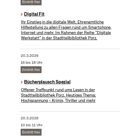
Eintritt frei
Digital Fit
Ihr Einstieg in die digitale Welt. Ehrenamtliche
Hilfestellung zu allen Fragen rund um Smartphone,
Internet und mehr. Im Rahmen der Reihe "Digitale
Werkstatt" in der Stadtteilbibliothek Porz.
20.3.2026
16 bis 18 Uhr
Eintritt frei
Bücherplausch Spezial
Offener Treffpunkt rund ums Lesen in der
Stadtteilbibliothek Porz. Heutiges Thema:
Hochspannung – Krimis, Thriller und mehr
20.3.2026
10 bis 11 Uhr
Eintritt frei