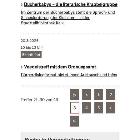
Bücherbabys – die literarische Krabbelgruppe
Im Zentrum der Bücherbabys steht die Sprach- und
Sinnesförderung der Kleinsten – in der
Stadtteilbibliothek Kalk.
20.3.2026
10 bis 13 Uhr
Eintritt frei
Veedelstreff mit dem Ordnungsamt
Bürgerdialogformat bietet Ihnen Austausch und Infos
|<
<
1
2
Treffer 21–30 von 43
3
4
5
>
>|
Suche in Veranstaltungen