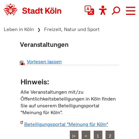
zum Inhalt springen
Leben in Köln
Freizeit, Natur und Sport
Veranstaltungen
Vorlesen lassen
Hinweis:
Alle Veranstaltungen mit/zu
Öffentlichkeitsbeteiligungen in Köln finden
Sie auf unserem Beteiligungsportal
"Meinung für Köln".
Beteiligungsportal "Meinung für Köln"
|<
<
1
2