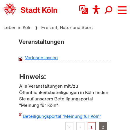
zum Inhalt springen
Leben in Köln
Freizeit, Natur und Sport
Veranstaltungen
Vorlesen lassen
Hinweis:
Alle Veranstaltungen mit/zu
Öffentlichkeitsbeteiligungen in Köln finden
Sie auf unserem Beteiligungsportal
"Meinung für Köln".
Beteiligungsportal "Meinung für Köln"
|<
<
1
2