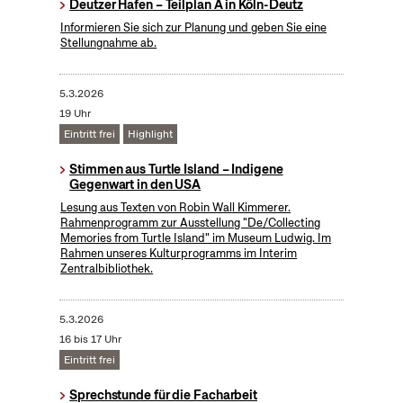
Deutzer Hafen – Teilplan A in Köln-Deutz
Informieren Sie sich zur Planung und geben Sie eine
Stellungnahme ab.
5.3.2026
19 Uhr
Eintritt frei
Highlight
Stimmen aus Turtle Island – Indigene
Gegenwart in den USA
Lesung aus Texten von Robin Wall Kimmerer.
Rahmenprogramm zur Ausstellung "De/Collecting
Memories from Turtle Island" im Museum Ludwig. Im
Rahmen unseres Kulturprogramms im Interim
Zentralbibliothek.
5.3.2026
16 bis 17 Uhr
Eintritt frei
Sprechstunde für die Facharbeit