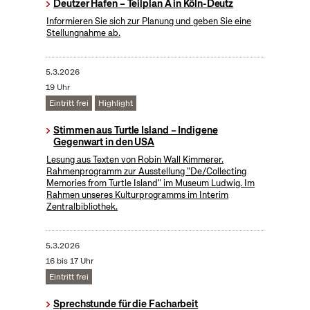
Deutzer Hafen – Teilplan A in Köln-Deutz
Informieren Sie sich zur Planung und geben Sie eine
Stellungnahme ab.
5.3.2026
19 Uhr
Eintritt frei
Highlight
Stimmen aus Turtle Island – Indigene
Gegenwart in den USA
Lesung aus Texten von Robin Wall Kimmerer.
Rahmenprogramm zur Ausstellung "De/Collecting
Memories from Turtle Island" im Museum Ludwig. Im
Rahmen unseres Kulturprogramms im Interim
Zentralbibliothek.
5.3.2026
16 bis 17 Uhr
Eintritt frei
Sprechstunde für die Facharbeit