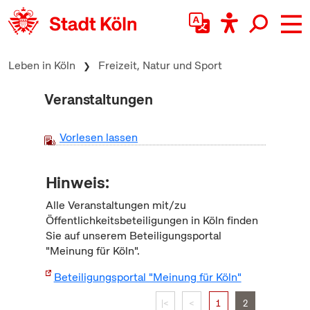
zum Inhalt springen
Leben in Köln
Freizeit, Natur und Sport
Veranstaltungen
Vorlesen lassen
Hinweis:
Alle Veranstaltungen mit/zu
Öffentlichkeitsbeteiligungen in Köln finden
Sie auf unserem Beteiligungsportal
"Meinung für Köln".
Beteiligungsportal "Meinung für Köln"
|<
<
1
2