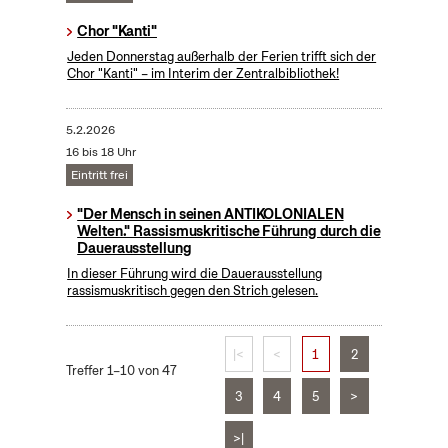
Chor "Kanti"
Jeden Donnerstag außerhalb der Ferien trifft sich der
Chor "Kanti" – im Interim der Zentralbibliothek!
5.2.2026
16 bis 18 Uhr
Eintritt frei
"Der Mensch in seinen ANTIKOLONIALEN
Welten." Rassismuskritische Führung durch die
Dauerausstellung
In dieser Führung wird die Dauerausstellung
rassismuskritisch gegen den Strich gelesen.
|<
<
1
2
Treffer 1–10 von 47
3
4
5
>
>|