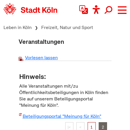
zum Inhalt springen
Leben in Köln
Freizeit, Natur und Sport
Veranstaltungen
Vorlesen lassen
Hinweis:
Alle Veranstaltungen mit/zu
Öffentlichkeitsbeteiligungen in Köln finden
Sie auf unserem Beteiligungsportal
"Meinung für Köln".
Beteiligungsportal "Meinung für Köln"
|<
<
1
2