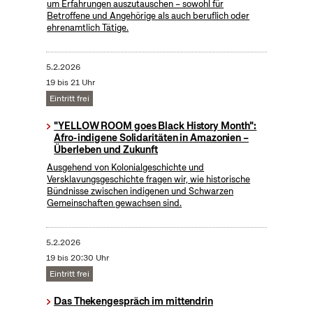
um Erfahrungen auszutauschen – sowohl für
Betroffene und Angehörige als auch beruflich oder
ehrenamtlich Tätige.
5.2.2026
19 bis 21 Uhr
Eintritt frei
"YELLOW ROOM goes Black History Month":
Afro-indigene Solidaritäten in Amazonien –
Überleben und Zukunft
Ausgehend von Kolonialgeschichte und
Versklavungsgeschichte fragen wir, wie historische
Bündnisse zwischen indigenen und Schwarzen
Gemeinschaften gewachsen sind.
5.2.2026
19 bis 20:30 Uhr
Eintritt frei
Das Thekengespräch im mittendrin