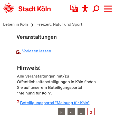
zum Inhalt springen
Leben in Köln
Freizeit, Natur und Sport
Veranstaltungen
Vorlesen lassen
Hinweis:
Alle Veranstaltungen mit/zu
Öffentlichkeitsbeteiligungen in Köln finden
Sie auf unserem Beteiligungsportal
"Meinung für Köln".
Beteiligungsportal "Meinung für Köln"
|<
<
1
2