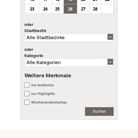
23
24
25
26
27
28
oder
Stadtbezirk
oder
Kategorie
Weitere Merkmale
nur kostenlos
nur Highlights
Wochenendvorschau
Suchen