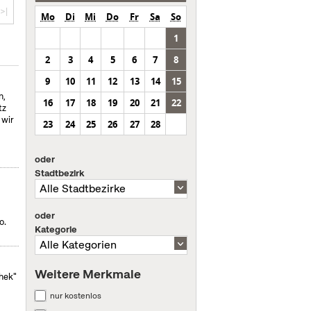
>|
Mo
Di
Mi
Do
Fr
Sa
So
1
2
3
4
5
6
7
8
9
10
11
12
13
14
15
n,
16
17
18
19
20
21
22
tz
 wir
23
24
25
26
27
28
oder
Stadtbezirk
oder
o.
Kategorie
Weitere Merkmale
hek"
nur kostenlos