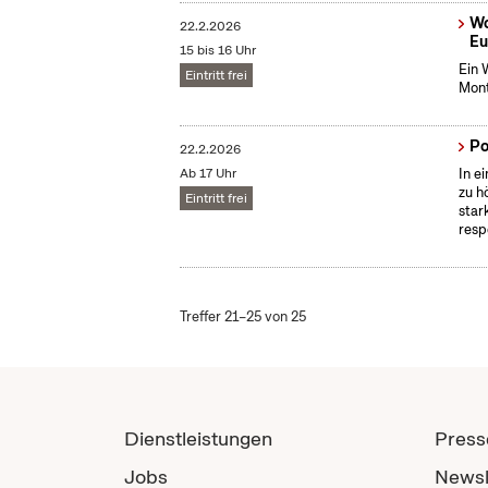
Wo
22.2.2026
Eu
15 bis 16 Uhr
Ein 
Eintritt frei
Mont
Po
22.2.2026
Ab 17 Uhr
In e
zu h
Eintritt frei
star
resp
Treffer 21–25 von 25
Dienstleistungen
Press
Jobs
Newsl