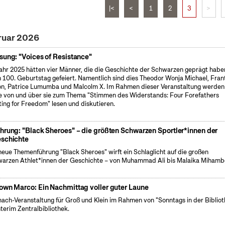
|<
<
1
2
3
>
ruar 2026
sung: "Voices of Resistance"
ahr 2025 hätten vier Männer, die die Geschichte der Schwarzen geprägt habe
n 100. Geburtstag gefeiert. Namentlich sind dies Theodor Wonja Michael, Fran
n, Patrice Lumumba und Malcolm X. Im Rahmen dieser Veranstaltung werden
e von und über sie zum Thema "Stimmen des Widerstands: Four Forefathers
ting for Freedom" lesen und diskutieren.
hrung: "Black Sheroes" – die größten Schwarzen Sportler*innen der
schichte
neue Themenführung "Black Sheroes" wirft ein Schlaglicht auf die großen
arzen Athlet*innen der Geschichte – von Muhammad Ali bis Malaika Mihamb
own Marco: Ein Nachmittag voller guter Laune
ach-Veranstaltung für Groß und Klein im Rahmen von "Sonntags in der Bibliot
nterim Zentralbibliothek.