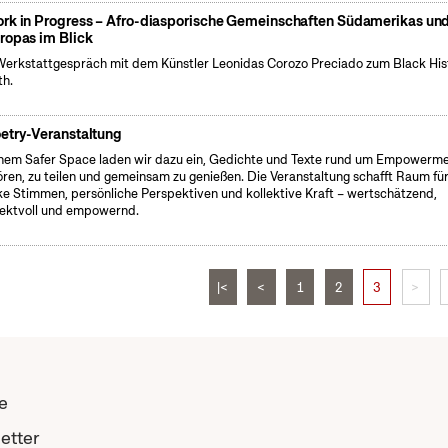
rk in Progress – Afro-diasporische Gemeinschaften Südamerikas un
ropas im Blick
Werkstattgespräch mit dem Künstler Leonidas Corozo Preciado zum Black His
h.
etry-Veranstaltung
inem Safer Space laden wir dazu ein, Gedichte und Texte rund um Empowerm
ören, zu teilen und gemeinsam zu genießen. Die Veranstaltung schafft Raum fü
ke Stimmen, persönliche Perspektiven und kollektive Kraft – wertschätzend,
ektvoll und empowernd.
|<
<
1
2
3
>
e
etter