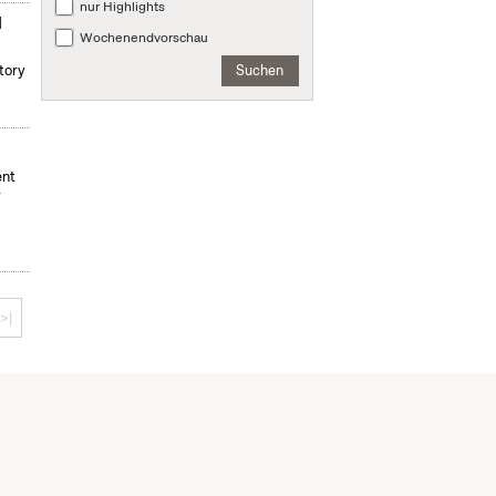
nur Highlights
d
Wochenendvorschau
Suchen
tory
ent
r
>|