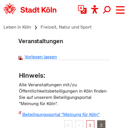
zum Inhalt springen
Leben in Köln
Freizeit, Natur und Sport
Veranstaltungen
Vorlesen lassen
Hinweis:
Alle Veranstaltungen mit/zu
Öffentlichkeitsbeteiligungen in Köln finden
Sie auf unserem Beteiligungsportal
"Meinung für Köln".
Beteiligungsportal "Meinung für Köln"
|<
<
1
2