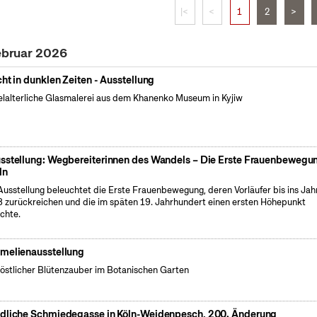
|<
<
1
2
>
Februar 2026
cht in dunklen Zeiten - Ausstellung
elalterliche Glasmalerei aus dem Khanenko Museum in Kyjiw
sstellung: Wegbereiterinnen des Wandels – Die Erste Frauenbewegun
ln
Ausstellung beleuchtet die Erste Frauenbewegung, deren Vorläufer bis ins Jah
 zurückreichen und die im späten 19. Jahrhundert einen ersten Höhepunkt
ichte.
melienausstellung
östlicher Blütenzauber im Botanischen Garten
dliche Schmiedegasse in Köln-Weidenpesch, 200. Änderung