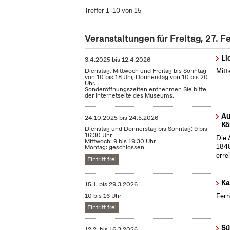
Treffer 1–10 von 15
Veranstaltungen für Freitag, 27. 
Li
3.4.2025
bis
12.4.2026
Dienstag, Mittwoch und Freitag bis Sonntag
Mitt
von 10 bis 18 Uhr, Donnerstag von 10 bis 20
Uhr.
Sonderöffnungszeiten entnehmen Sie bitte
der Internetseite des Museums.
Au
24.10.2025
bis
24.5.2026
Kö
Dienstag und Donnerstag bis Sonntag: 9 bis
16:30 Uhr
Die 
Mittwoch: 9 bis 19:30 Uhr
1848
Montag: geschlossen
erre
Eintritt frei
Ka
15.1.
bis
29.3.2026
10 bis 16 Uhr
Fern
Eintritt frei
Sü
12.2.
bis
16.3.2026