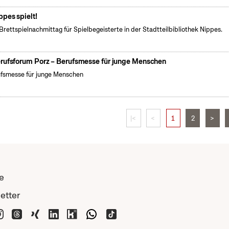
ppes spielt!
Brettspielnachmittag für Spielbegeisterte in der Stadtteilbibliothek Nippes.
rufsforum Porz – Berufsmesse für junge Menschen
fsmesse für junge Menschen
|<
<
1
2
>
e
etter