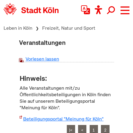
zum Inhalt springen
Leben in Köln
Freizeit, Natur und Sport
Veranstaltungen
Vorlesen lassen
Hinweis:
Alle Veranstaltungen mit/zu
Öffentlichkeitsbeteiligungen in Köln finden
Sie auf unserem Beteiligungsportal
"Meinung für Köln".
Beteiligungsportal "Meinung für Köln"
|<
<
1
2