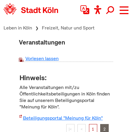
zum Inhalt springen
Leben in Köln
Freizeit, Natur und Sport
Veranstaltungen
Vorlesen lassen
Hinweis:
Alle Veranstaltungen mit/zu
Öffentlichkeitsbeteiligungen in Köln finden
Sie auf unserem Beteiligungsportal
"Meinung für Köln".
Beteiligungsportal "Meinung für Köln"
|<
<
1
2