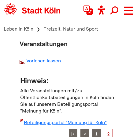
zum Inhalt springen
Leben in Köln
Freizeit, Natur und Sport
Veranstaltungen
Vorlesen lassen
Hinweis:
Alle Veranstaltungen mit/zu
Öffentlichkeitsbeteiligungen in Köln finden
Sie auf unserem Beteiligungsportal
"Meinung für Köln".
Beteiligungsportal "Meinung für Köln"
|<
<
1
2