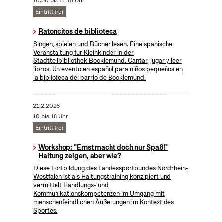
10:30 bis 11:15 Uhr
Eintritt frei
Ratoncitos de biblioteca
Singen, spielen und Bücher lesen. Eine spanische
Veranstaltung für Kleinkinder in der
Stadtteilbibliothek Bocklemünd. Cantar, jugar y leer
libros. Un evento en español para niños pequeños en
la biblioteca del barrio de Bocklemünd.
21.2.2026
10 bis 18 Uhr
Eintritt frei
Workshop: "Ernst macht doch nur Spaß!"
Haltung zeigen, aber wie?
Diese Fortbildung des Landessportbundes Nordrhein-
Westfalen ist als Haltungstraining konzipiert und
vermittelt Handlungs- und
Kommunikationskompetenzen im Umgang mit
menschenfeindlichen Äußerungen im Kontext des
Sportes.