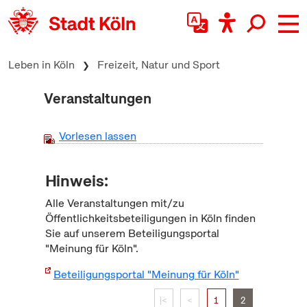
zum Inhalt springen
Leben in Köln
Freizeit, Natur und Sport
Veranstaltungen
Vorlesen lassen
Hinweis:
Alle Veranstaltungen mit/zu
Öffentlichkeitsbeteiligungen in Köln finden
Sie auf unserem Beteiligungsportal
"Meinung für Köln".
Beteiligungsportal "Meinung für Köln"
|<
<
1
2