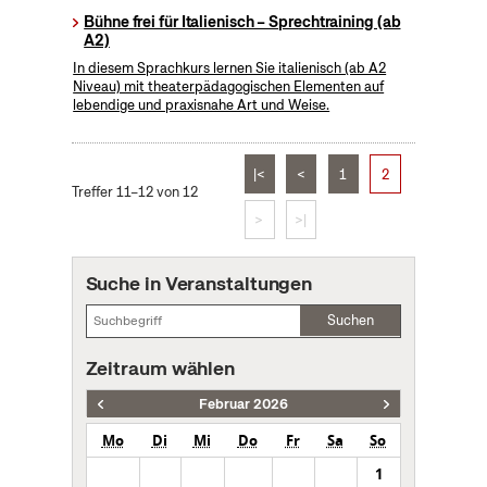
Bühne frei für Italienisch – Sprechtraining (ab
A2)
In diesem Sprachkurs lernen Sie italienisch (ab A2
Niveau) mit theaterpädagogischen Elementen auf
lebendige und praxisnahe Art und Weise.
|<
<
1
2
Treffer 11–12 von 12
>
>|
Suche in Veranstaltungen
Suchen
Zeitraum wählen
Februar 2026
Mo
Di
Mi
Do
Fr
Sa
So
1