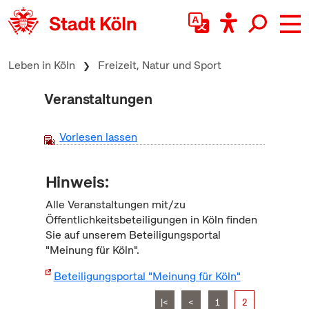
zum Inhalt springen
Leben in Köln
Freizeit, Natur und Sport
Veranstaltungen
Vorlesen lassen
Hinweis:
Alle Veranstaltungen mit/zu
Öffentlichkeitsbeteiligungen in Köln finden
Sie auf unserem Beteiligungsportal
"Meinung für Köln".
Beteiligungsportal "Meinung für Köln"
|<
<
1
2