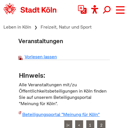
zum Inhalt springen
Leben in Köln
Freizeit, Natur und Sport
Veranstaltungen
Vorlesen lassen
Hinweis:
Alle Veranstaltungen mit/zu
Öffentlichkeitsbeteiligungen in Köln finden
Sie auf unserem Beteiligungsportal
"Meinung für Köln".
Beteiligungsportal "Meinung für Köln"
|<
<
1
2