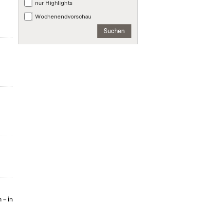
nur Highlights
Wochenendvorschau
Suchen
 – in