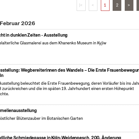
|<
<
1
2
>
. Februar 2026
cht in dunklen Zeiten - Ausstellung
elalterliche Glasmalerei aus dem Khanenko Museum in Kyjiw
sstellung: Wegbereiterinnen des Wandels – Die Erste Frauenbewegun
ln
Ausstellung beleuchtet die Erste Frauenbewegung, deren Vorläufer bis ins Jah
 zurückreichen und die im späten 19. Jahrhundert einen ersten Höhepunkt
ichte.
melienausstellung
östlicher Blütenzauber im Botanischen Garten
dliche Schmiedegasse in Köln-Weidenpesch, 200. Änderung