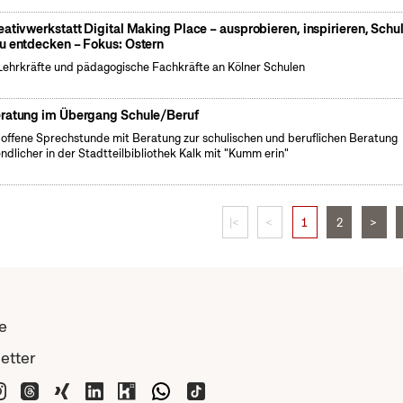
eativwerkstatt Digital Making Place – ausprobieren, inspirieren, Schu
u entdecken – Fokus: Ostern
Lehrkräfte und pädagogische Fachkräfte an Kölner Schulen
ratung im Übergang Schule/Beruf
 offene Sprechstunde mit Beratung zur schulischen und beruflichen Beratung
ndlicher in der Stadtteilbibliothek Kalk mit "Kumm erin"
|<
<
1
2
>
e
etter