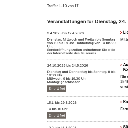
Treffer 1–10 von 17
Veranstaltungen für Dienstag, 24
Li
3.4.2025
bis
12.4.2026
Dienstag, Mittwoch und Freitag bis Sonntag
Mitt
von 10 bis 18 Uhr, Donnerstag von 10 bis 20
Uhr.
Sonderöffnungszeiten entnehmen Sie bitte
der Internetseite des Museums.
Au
24.10.2025
bis
24.5.2026
Kö
Dienstag und Donnerstag bis Sonntag: 9 bis
16:30 Uhr
Die 
Mittwoch: 9 bis 19:30 Uhr
1848
Montag: geschlossen
erre
Eintritt frei
Ka
15.1.
bis
29.3.2026
10 bis 16 Uhr
Fern
Eintritt frei
Sü
12.2.
bis
16.3.2026