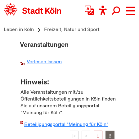
zum Inhalt springen
Leben in Köln
Freizeit, Natur und Sport
Veranstaltungen
Vorlesen lassen
Hinweis:
Alle Veranstaltungen mit/zu
Öffentlichkeitsbeteiligungen in Köln finden
Sie auf unserem Beteiligungsportal
"Meinung für Köln".
Beteiligungsportal "Meinung für Köln"
|<
<
1
2