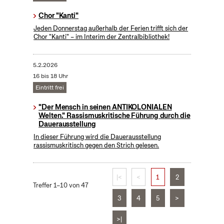
Chor "Kanti"
Jeden Donnerstag außerhalb der Ferien trifft sich der
Chor "Kanti" – im Interim der Zentralbibliothek!
5.2.2026
16 bis 18 Uhr
Eintritt frei
"Der Mensch in seinen ANTIKOLONIALEN
Welten." Rassismuskritische Führung durch die
Dauerausstellung
In dieser Führung wird die Dauerausstellung
rassismuskritisch gegen den Strich gelesen.
|<
<
1
2
Treffer 1–10 von 47
3
4
5
>
>|