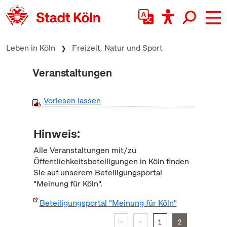
zum Inhalt springen
Leben in Köln
Freizeit, Natur und Sport
Veranstaltungen
Vorlesen lassen
Hinweis:
Alle Veranstaltungen mit/zu
Öffentlichkeitsbeteiligungen in Köln finden
Sie auf unserem Beteiligungsportal
"Meinung für Köln".
Beteiligungsportal "Meinung für Köln"
|<
<
1
2