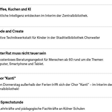
ffee, Kuchen und KI
tIiche Intelligenz entdecken im Interim der Zentralbibliothek.
de and Create
tive Technikwerkstatt für Kinder in der Stadtteilbibliothek Chorweiler
ter Rat muss nicht teuer sein
kostenloses Beratungsangebot für Menschen ab 60 rund um die Themen
uter, Smartphone und Tablet.
or "Kanti"
n Donnerstag außerhalb der Ferien trifft sich der Chor "Kanti" – im Interim de
ralbibliothek!
-Sprechstunde
Lehrkräfte und pädagogische Fachkräfte an Kölner Schulen