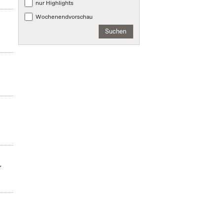
nur Highlights
Wochenendvorschau
Suchen
r