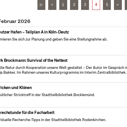
|<
<
1
2
3
4
5
>
 Februar 2026
utzer Hafen – Teilplan A in Köln-Deutz
rmieren Sie sich zur Planung und geben Sie eine Stellungnahme ab.
rk Brockmann: Survival of the Nettest
die Natur durch Kooperation unsere Welt gestaltet – Der Autor im Gespräch m
ja Bakker. Im Rahmen unseres Kulturprogramms im Interim Zentralbibliothek.
ricken und Klönen
tlicher Stricktreff in der Stadtteilbibliothek Bocklemünd.
rechstunde für die Facharbeit
viduelle Recherche-Tipps in der Stadtteilbiblothek Rodenkirchen.