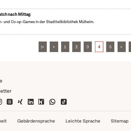
tch nach Mittag
- und Co-op-Games in der Stadtteilbibliothek Mülheim.
|<
<
1
2
3
4
5
>
e
etter
heit
Gebärdensprache
Leichte Sprache
Sitemap