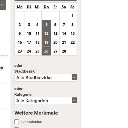
>|
Mo
Di
Mi
Do
Fr
Sa
So
1
2
3
4
5
6
7
8
9
10
11
12
13
14
15
16
17
18
19
20
21
22
23
24
25
26
27
28
oder
it
Stadtbezirk
oder
Kategorie
Weitere Merkmale
nur kostenlos