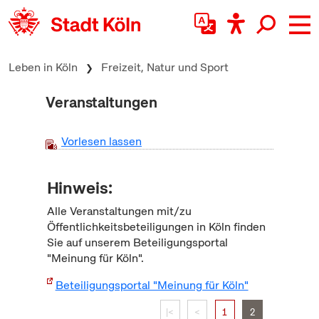
zum Inhalt springen
Leben in Köln
Freizeit, Natur und Sport
Veranstaltungen
Vorlesen lassen
Hinweis:
Alle Veranstaltungen mit/zu
Öffentlichkeitsbeteiligungen in Köln finden
Sie auf unserem Beteiligungsportal
"Meinung für Köln".
Beteiligungsportal "Meinung für Köln"
|<
<
1
2