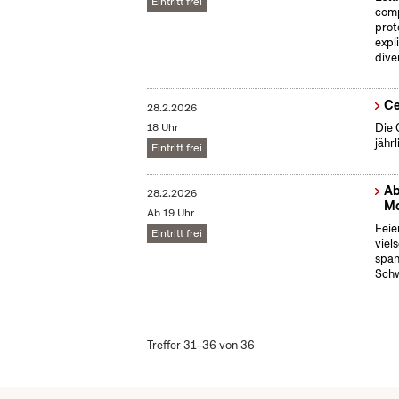
Eintritt frei
comp
prot
expl
dive
Ce
28.2.2026
18 Uhr
Die 
jähr
Eintritt frei
Ab
28.2.2026
Mo
Ab 19 Uhr
Feie
Eintritt frei
viel
span
Schw
Treffer 31–36 von 36