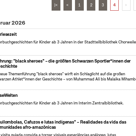
|<
<
1
2
3
4
>
bruar 2026
rlesezeit
erbuchgeschichten für Kinder ab 3 Jahren in der Stadtteilbibliothek Chorweile
hrung: "black sheroes" – die größten Schwarzen Sportler*innen der
schichte
neue Themenführung "black sheroes" wirft ein Schlaglicht auf die großen
arzen Athlet*innen der Geschichte – von Muhammad Ali bis Malaika Mihamb
seWelten
erbuchgeschichten für Kinder ab 3 Jahren im Interim Zentralbibliothek.
uilombolas, Cafuzos e lutas indígenas" – Realidades da vida das
munidades afro-amazônicas
 visita guiada convida a tornar visíveis experiências análogas, lutas