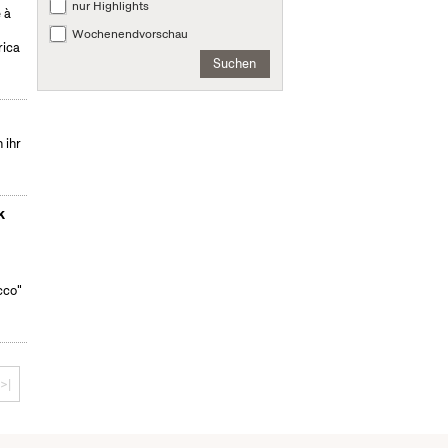
nur Highlights
 à
Wochenendvorschau
rica
Suchen
 ihr
k
cco"
>|