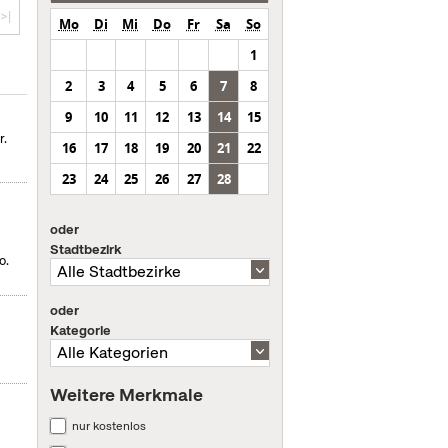
>|
Mo
Di
Mi
Do
Fr
Sa
So
1
2
3
4
5
6
7
8
9
10
11
12
13
14
15
r.
16
17
18
19
20
21
22
23
24
25
26
27
28
oder
Stadtbezirk
o.
oder
Kategorie
Weitere Merkmale
nur kostenlos