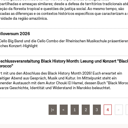
artilhadas e ameaças similares; desde a defesa de territórios tradicionais até
eção da floresta tropical e questões de justiça social. Ao mesmo tempo, são
icadas as diferenças e os contextos históricos específicos que caracterizam a 
rsidade da região amazônica.
lloversum 2026
Cello Big Band und die Cello Combo der Rheinischen Musikschule präsentieren
liches Konzert-Highlight
schlussveranstaltung Black History Month: Lesung und Konzert "Blac
rocco"
rt mit uns den Abschluss des Black History Month 2026! Euch erwartet ein
seitiger Abend aus Gespräch, Musik und Kultur. Im Mittelpunkt steht ein
nender Austausch mit dem Autor Chouki El Hamel, dessen Buch "Black Moro
arze Geschichte, Identität und Widerstand in Marokko beleuchtet.
|<
<
1
2
3
4
>