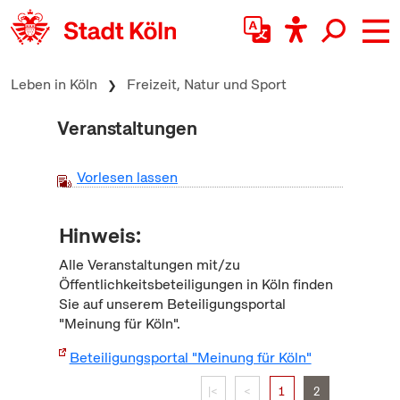
zum Inhalt springen
Leben in Köln
Freizeit, Natur und Sport
Veranstaltungen
Vorlesen lassen
Hinweis:
Alle Veranstaltungen mit/zu
Öffentlichkeitsbeteiligungen in Köln finden
Sie auf unserem Beteiligungsportal
"Meinung für Köln".
Beteiligungsportal "Meinung für Köln"
|<
<
1
2