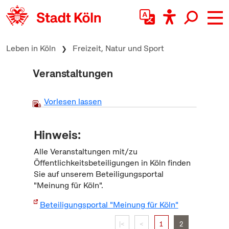
zum Inhalt springen
Leben in Köln
Freizeit, Natur und Sport
Veranstaltungen
Vorlesen lassen
Hinweis:
Alle Veranstaltungen mit/zu
Öffentlichkeitsbeteiligungen in Köln finden
Sie auf unserem Beteiligungsportal
"Meinung für Köln".
Beteiligungsportal "Meinung für Köln"
|<
<
1
2