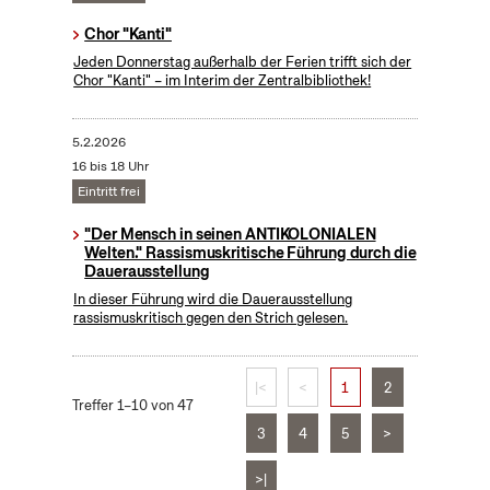
Chor "Kanti"
Jeden Donnerstag außerhalb der Ferien trifft sich der
Chor "Kanti" – im Interim der Zentralbibliothek!
5.2.2026
16 bis 18 Uhr
Eintritt frei
"Der Mensch in seinen ANTIKOLONIALEN
Welten." Rassismuskritische Führung durch die
Dauerausstellung
In dieser Führung wird die Dauerausstellung
rassismuskritisch gegen den Strich gelesen.
|<
<
1
2
Treffer 1–10 von 47
3
4
5
>
>|