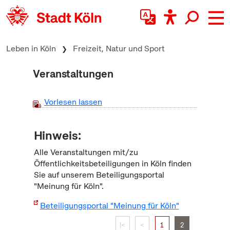
zum Inhalt springen
Leben in Köln
Freizeit, Natur und Sport
Veranstaltungen
Vorlesen lassen
Hinweis:
Alle Veranstaltungen mit/zu
Öffentlichkeitsbeteiligungen in Köln finden
Sie auf unserem Beteiligungsportal
"Meinung für Köln".
Beteiligungsportal "Meinung für Köln"
|<
<
1
2