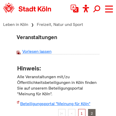
zum Inhalt springen
Leben in Köln
Freizeit, Natur und Sport
Veranstaltungen
Vorlesen lassen
Hinweis:
Alle Veranstaltungen mit/zu
Öffentlichkeitsbeteiligungen in Köln finden
Sie auf unserem Beteiligungsportal
"Meinung für Köln".
Beteiligungsportal "Meinung für Köln"
|<
<
1
2