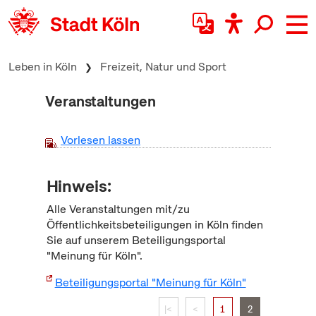
zum Inhalt springen
Leben in Köln
Freizeit, Natur und Sport
Veranstaltungen
Vorlesen lassen
Hinweis:
Alle Veranstaltungen mit/zu
Öffentlichkeitsbeteiligungen in Köln finden
Sie auf unserem Beteiligungsportal
"Meinung für Köln".
Beteiligungsportal "Meinung für Köln"
|<
<
1
2