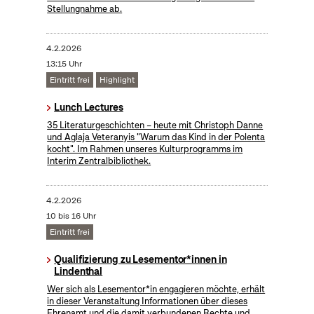
Stellungnahme ab.
4.2.2026
13:15 Uhr
Eintritt frei
Highlight
Lunch Lectures
35 Literaturgeschichten – heute mit Christoph Danne
und Aglaja Veteranyis "Warum das Kind in der Polenta
kocht". Im Rahmen unseres Kulturprogramms im
Interim Zentralbibliothek.
4.2.2026
10 bis 16 Uhr
Eintritt frei
Qualifizierung zu Lesementor*innen in
Lindenthal
Wer sich als Lesementor*in engagieren möchte, erhält
in dieser Veranstaltung Informationen über dieses
Ehrenamt und die damit verbundenen Rechte und