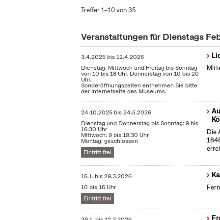
Treffer 1–10 von 35
Veranstaltungen für Dienstags Fe
Li
3.4.2025
bis
12.4.2026
Dienstag, Mittwoch und Freitag bis Sonntag
Mitt
von 10 bis 18 Uhr, Donnerstag von 10 bis 20
Uhr.
Sonderöffnungszeiten entnehmen Sie bitte
der Internetseite des Museums.
Au
24.10.2025
bis
24.5.2026
Kö
Dienstag und Donnerstag bis Sonntag: 9 bis
16:30 Uhr
Die 
Mittwoch: 9 bis 19:30 Uhr
1848
Montag: geschlossen
erre
Eintritt frei
Ka
15.1.
bis
29.3.2026
10 bis 16 Uhr
Fern
Eintritt frei
Fr
29.1.
bis
12.2.2026