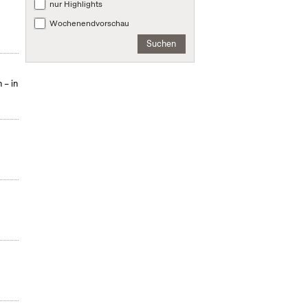
nur Highlights
Wochenendvorschau
Suchen
 – in