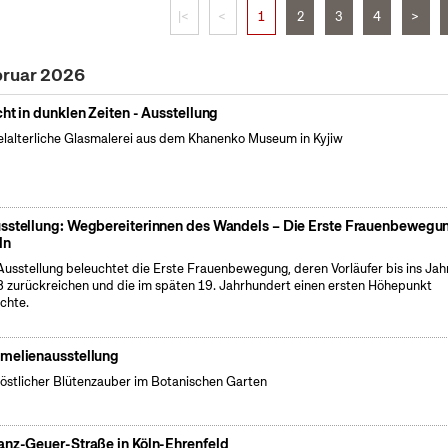
|<
<
1
2
3
4
>
bruar 2026
cht in dunklen Zeiten - Ausstellung
elalterliche Glasmalerei aus dem Khanenko Museum in Kyjiw
sstellung: Wegbereiterinnen des Wandels – Die Erste Frauenbewegun
ln
Ausstellung beleuchtet die Erste Frauenbewegung, deren Vorläufer bis ins Jah
 zurückreichen und die im späten 19. Jahrhundert einen ersten Höhepunkt
ichte.
melienausstellung
östlicher Blütenzauber im Botanischen Garten
anz-Geuer-Straße in Köln-Ehrenfeld