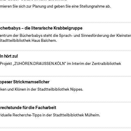
rmieren Sie sich zur Planung und geben Sie eine Stellungnahme ab.
cherbabys – die literarische Krabbelgruppe
entrum der Bücherbabys steht die Sprach- und Sinnesförderung der Kleinsten
Stadtteilbibliothek Haus Balchem.
ln hört zu!
Projekt „ZUHÖREN.DRAUSSEN.KÖLN“ im Interim der Zentralbibliothek
ppeser Strickmamsellcher
cken und Klönen in der Stadtteilbibliothek Nippes.
rechstunde für die Facharbeit
viduelle Recherche-Tipps in der Stadtteilbiblothek Mülheim.