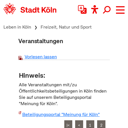
zum Inhalt springen
Leben in Köln
Freizeit, Natur und Sport
Veranstaltungen
Vorlesen lassen
Hinweis:
Alle Veranstaltungen mit/zu
Öffentlichkeitsbeteiligungen in Köln finden
Sie auf unserem Beteiligungsportal
"Meinung für Köln".
Beteiligungsportal "Meinung für Köln"
|<
<
1
2