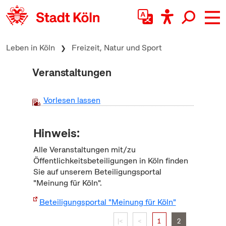
zum Inhalt springen
Leben in Köln
Freizeit, Natur und Sport
Veranstaltungen
Vorlesen lassen
Hinweis:
Alle Veranstaltungen mit/zu
Öffentlichkeitsbeteiligungen in Köln finden
Sie auf unserem Beteiligungsportal
"Meinung für Köln".
Beteiligungsportal "Meinung für Köln"
|<
<
1
2