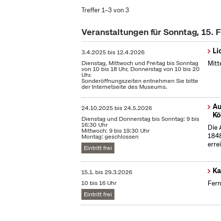
Treffer 1–3 von 3
Veranstaltungen für Sonntag, 15. 
Li
3.4.2025
bis
12.4.2026
Dienstag, Mittwoch und Freitag bis Sonntag
Mitt
von 10 bis 18 Uhr, Donnerstag von 10 bis 20
Uhr.
Sonderöffnungszeiten entnehmen Sie bitte
der Internetseite des Museums.
Au
24.10.2025
bis
24.5.2026
Kö
Dienstag und Donnerstag bis Sonntag: 9 bis
16:30 Uhr
Die 
Mittwoch: 9 bis 19:30 Uhr
1848
Montag: geschlossen
erre
Eintritt frei
Ka
15.1.
bis
29.3.2026
10 bis 16 Uhr
Fern
Eintritt frei