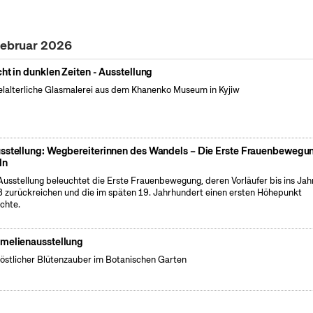
Februar 2026
cht in dunklen Zeiten - Ausstellung
elalterliche Glasmalerei aus dem Khanenko Museum in Kyjiw
sstellung: Wegbereiterinnen des Wandels – Die Erste Frauenbewegun
ln
Ausstellung beleuchtet die Erste Frauenbewegung, deren Vorläufer bis ins Jah
 zurückreichen und die im späten 19. Jahrhundert einen ersten Höhepunkt
ichte.
melienausstellung
östlicher Blütenzauber im Botanischen Garten