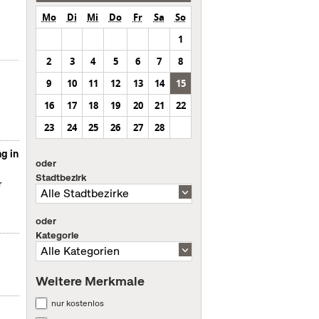
Mo
Di
Mi
Do
Fr
Sa
So
1
2
3
4
5
6
7
8
9
10
11
12
13
14
15
16
17
18
19
20
21
22
23
24
25
26
27
28
g in
oder
Stadtbezirk
r
oder
Kategorie
Weitere Merkmale
nur kostenlos