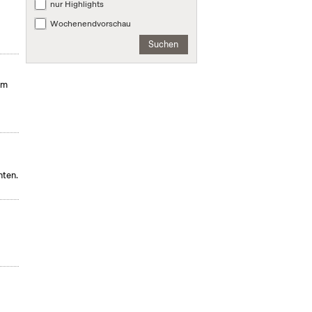
nur Highlights
Wochenendvorschau
Suchen
um
hten.