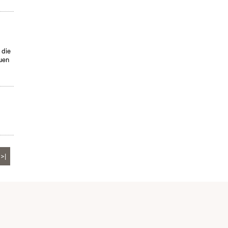
 die
uen
>|