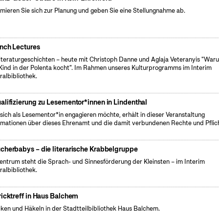
rmieren Sie sich zur Planung und geben Sie eine Stellungnahme ab.
nch Lectures
iteraturgeschichten – heute mit Christoph Danne und Aglaja Veteranyis "War
Kind in der Polenta kocht". Im Rahmen unseres Kulturprogramms im Interim
ralbibliothek.
alifizierung zu Lesementor*innen in Lindenthal
sich als Lesementor*in engagieren möchte, erhält in dieser Veranstaltung
rmationen über dieses Ehrenamt und die damit verbundenen Rechte und Pflic
cherbabys – die literarische Krabbelgruppe
entrum steht die Sprach- und Sinnesförderung der Kleinsten – im Interim
ralbibliothek.
ricktreff in Haus Balchem
cken und Häkeln in der Stadtteilbibliothek Haus Balchem.