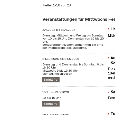
Treffer 1–10 von 29
Veranstaltungen für Mittwochs Fe
Li
3.4.2025
bis
12.4.2026
Dienstag, Mittwoch und Freitag bis Sonntag
Mitt
von 10 bis 18 Uhr, Donnerstag von 10 bis 20
Uhr.
Sonderöffnungszeiten entnehmen Sie bitte
der Internetseite des Museums.
Au
24.10.2025
bis
24.5.2026
Kö
Dienstag und Donnerstag bis Sonntag: 9 bis
16:30 Uhr
Die 
Mittwoch: 9 bis 19:30 Uhr
1848
Montag: geschlossen
erre
Eintritt frei
Ka
15.1.
bis
29.3.2026
10 bis 16 Uhr
Fern
Eintritt frei
Fr
29.1.
bis
12.2.2026