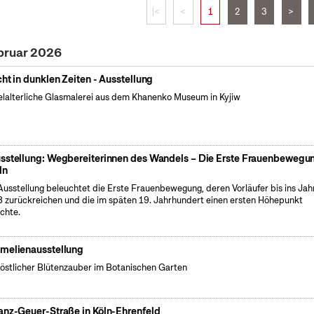
|<
<
1
2
3
>
bruar 2026
cht in dunklen Zeiten - Ausstellung
elalterliche Glasmalerei aus dem Khanenko Museum in Kyjiw
sstellung: Wegbereiterinnen des Wandels – Die Erste Frauenbewegun
ln
Ausstellung beleuchtet die Erste Frauenbewegung, deren Vorläufer bis ins Jah
 zurückreichen und die im späten 19. Jahrhundert einen ersten Höhepunkt
ichte.
melienausstellung
östlicher Blütenzauber im Botanischen Garten
anz-Geuer-Straße in Köln-Ehrenfeld