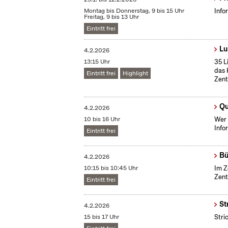
Montag bis Donnerstag, 9 bis 15 Uhr
Info
Freitag, 9 bis 13 Uhr
Eintritt frei
Lu
4.2.2026
13:15 Uhr
35 L
das 
Eintritt frei
Highlight
Zent
Qu
4.2.2026
10 bis 16 Uhr
Wer 
Info
Eintritt frei
Bü
4.2.2026
10:15 bis 10:45 Uhr
Im Z
Zent
Eintritt frei
St
4.2.2026
15 bis 17 Uhr
Stri