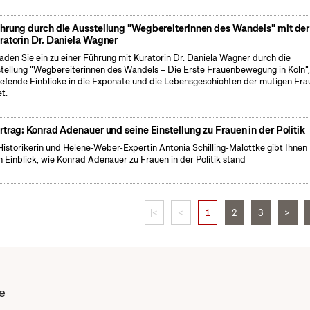
hrung durch die Ausstellung "Wegbereiterinnen des Wandels" mit der
ratorin Dr. Daniela Wagner
laden Sie ein zu einer Führung mit Kuratorin Dr. Daniela Wagner durch die
tellung "Wegbereiterinnen des Wandels – Die Erste Frauenbewegung in Köln",
iefende Einblicke in die Exponate und die Lebensgeschichten der mutigen Fra
et.
rtrag: Konrad Adenauer und seine Einstellung zu Frauen in der Politik
Historikerin und Helene-Weber-Expertin Antonia Schilling-Malottke gibt Ihnen
n Einblick, wie Konrad Adenauer zu Frauen in der Politik stand
|<
<
1
2
3
>
e