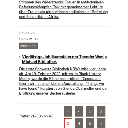
Stimmen des Widerstands: Frauen in antikolonialen
Befreiungskämpfen. Talk mit gemeinsamer Lektüre
über Frauen als Akteur*innen antikolonialer Befreiung
und Solidarität in Afrika.
19.2.2026
19 bis 21 Uhr
Eintritt frei
Vierjährige Jubiläumsfeier der Theodor Wonja
Michael Bibliothek
Die erste Schwarze Bibliothek NRWs wird vier Jahre
alt! Am 19. Februar 2022, mitten im Black History
Month, wurde die Bibliothek eröffnet. Dieses Jahr
feiern wir mit einer kleinen Ausstellung – "Things we
have found", kuratiert von Glenda Obermuller und der
Eröffnung unserer Bücherausleihe.
|<
<
1
2
Treffer 21–30 von 47
3
4
5
>