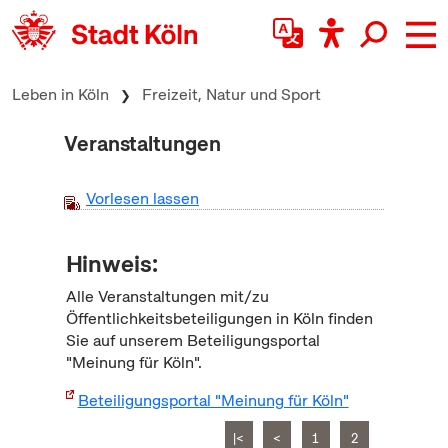
zum Inhalt springen
Leben in Köln
Freizeit, Natur und Sport
Veranstaltungen
Vorlesen lassen
Hinweis:
Alle Veranstaltungen mit/zu
Öffentlichkeitsbeteiligungen in Köln finden
Sie auf unserem Beteiligungsportal
"Meinung für Köln".
Beteiligungsportal "Meinung für Köln"
|<
<
1
2