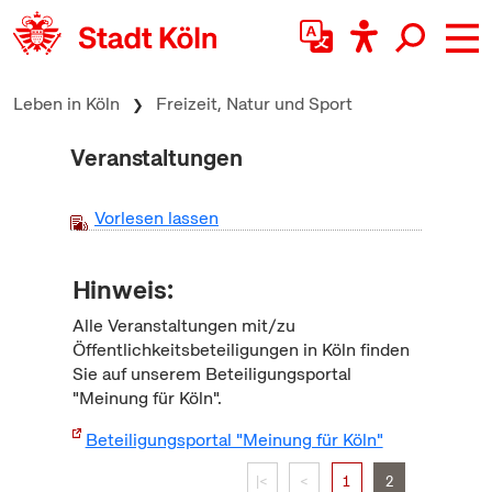
zum Inhalt springen
Leben in Köln
Freizeit, Natur und Sport
Veranstaltungen
Vorlesen lassen
Hinweis:
Alle Veranstaltungen mit/zu
Öffentlichkeitsbeteiligungen in Köln finden
Sie auf unserem Beteiligungsportal
"Meinung für Köln".
Beteiligungsportal "Meinung für Köln"
|<
<
1
2