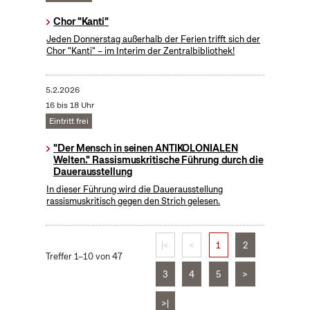
Chor "Kanti"
Jeden Donnerstag außerhalb der Ferien trifft sich der
Chor "Kanti" – im Interim der Zentralbibliothek!
5.2.2026
16 bis 18 Uhr
Eintritt frei
"Der Mensch in seinen ANTIKOLONIALEN
Welten." Rassismuskritische Führung durch die
Dauerausstellung
In dieser Führung wird die Dauerausstellung
rassismuskritisch gegen den Strich gelesen.
|<
<
1
2
Treffer 1–10 von 47
3
4
5
>
>|