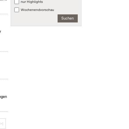
nur Highlights
Wochenendvorschau
Suchen
r
ngen
>|