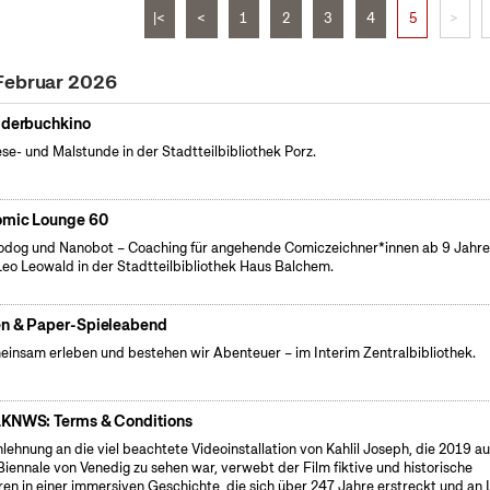
|<
<
1
2
3
4
5
>
 Februar 2026
lderbuchkino
ese- und Malstunde in der Stadtteilbibliothek Porz.
mic Lounge 60
dog und Nanobot – Coaching für angehende Comiczeichner*innen ab 9 Jahr
Leo Leowald in der Stadtteilbibliothek Haus Balchem.
n & Paper-Spieleabend
insam erleben und bestehen wir Abenteuer – im Interim Zentralbibliothek.
KNWS: Terms & Conditions
nlehnung an die viel beachtete Videoinstallation von Kahlil Joseph, die 2019 au
Biennale von Venedig zu sehen war, verwebt der Film fiktive und historische
ren in einer immersiven Geschichte, die sich über 247 Jahre erstreckt und an