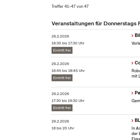
Treffer 41–47 von 47
Veranstaltungen für Donnerstags
Bi
26.2.2026
16:30 bis 17:30 Uhr
Vorl
Eintritt frei
Co
26.2.2026
16:45 bis 18:45 Uhr
Robo
mit 
Eintritt frei
Pe
26.2.2026
17:30 bis 19:30 Uhr
Geme
Eintritt frei
BL
26.2.2026
18 bis 20 Uhr
In A
der 
Figu