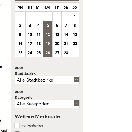
>|
Mo
Di
Mi
Do
Fr
Sa
So
1
2
3
4
5
6
7
8
9
10
11
12
13
14
15
16
17
18
19
20
21
22
23
24
25
26
27
28
en
oder
Stadtbezirk
oder
Kategorie
Weitere Merkmale
f
nur kostenlos
 Land