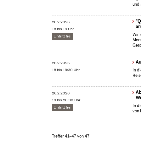
und 
"Q
26.2.2026
am
18 bis 19 Uhr
Wir 
Eintritt frei
Mens
Gesc
Au
26.2.2026
18 bis 19:30 Uhr
In d
Reis
Ab
26.2.2026
Wi
19 bis 20:30 Uhr
In d
Eintritt frei
von 
Treffer 41–47 von 47