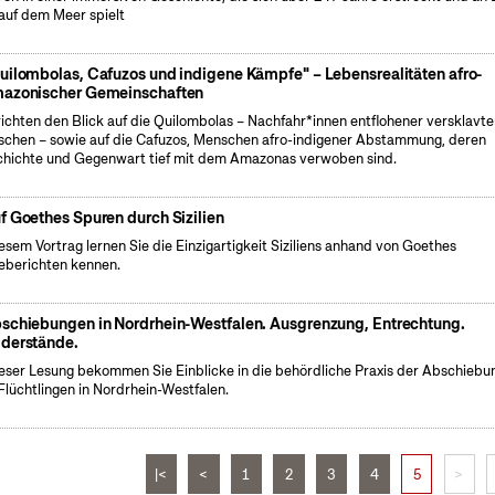
auf dem Meer spielt
uilombolas, Cafuzos und indigene Kämpfe" – Lebensrealitäten afro-
azonischer Gemeinschaften
richten den Blick auf die Quilombolas – Nachfahr*innen entflohener versklavte
chen – sowie auf die Cafuzos, Menschen afro-indigener Abstammung, deren
hichte und Gegenwart tief mit dem Amazonas verwoben sind.
f Goethes Spuren durch Sizilien
iesem Vortrag lernen Sie die Einzigartigkeit Siziliens anhand von Goethes
eberichten kennen.
schiebungen in Nordrhein-Westfalen. Ausgrenzung, Entrechtung.
derstände.
ieser Lesung bekommen Sie Einblicke in die behördliche Praxis der Abschiebu
Flüchtlingen in Nordrhein-Westfalen.
|<
<
1
2
3
4
5
>