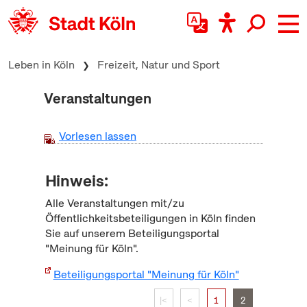
zum Inhalt springen
Leben in Köln
Freizeit, Natur und Sport
Veranstaltungen
Vorlesen lassen
Hinweis:
Alle Veranstaltungen mit/zu
Öffentlichkeitsbeteiligungen in Köln finden
Sie auf unserem Beteiligungsportal
"Meinung für Köln".
Beteiligungsportal "Meinung für Köln"
|<
<
1
2