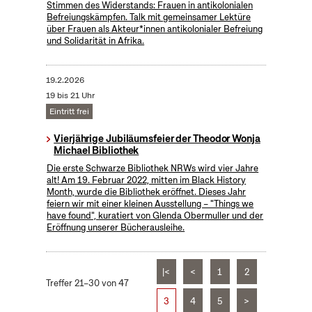
Stimmen des Widerstands: Frauen in antikolonialen
Befreiungskämpfen. Talk mit gemeinsamer Lektüre
über Frauen als Akteur*innen antikolonialer Befreiung
und Solidarität in Afrika.
19.2.2026
19 bis 21 Uhr
Eintritt frei
Vierjährige Jubiläumsfeier der Theodor Wonja
Michael Bibliothek
Die erste Schwarze Bibliothek NRWs wird vier Jahre
alt! Am 19. Februar 2022, mitten im Black History
Month, wurde die Bibliothek eröffnet. Dieses Jahr
feiern wir mit einer kleinen Ausstellung – "Things we
have found", kuratiert von Glenda Obermuller und der
Eröffnung unserer Bücherausleihe.
|<
<
1
2
Treffer 21–30 von 47
3
4
5
>