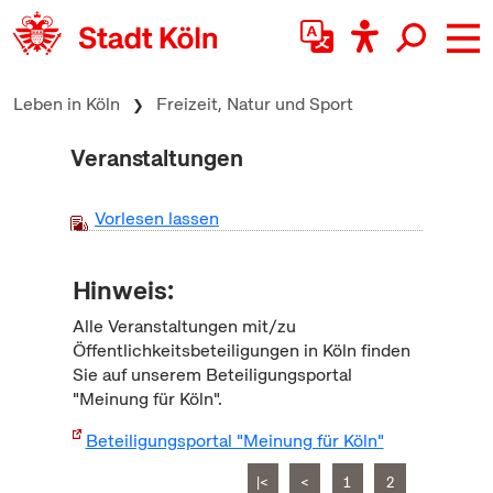
zum Inhalt springen
Leben in Köln
Freizeit, Natur und Sport
Veranstaltungen
Vorlesen lassen
Hinweis:
Alle Veranstaltungen mit/zu
Öffentlichkeitsbeteiligungen in Köln finden
Sie auf unserem Beteiligungsportal
"Meinung für Köln".
Beteiligungsportal "Meinung für Köln"
|<
<
1
2