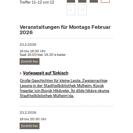
Treffer 11–12 von 12
>
>|
Veranstaltungen für Montags Februar
2026
23.2.2026
16 bis 16:30 Uhr
Saat 16.00’dan 16.30’a kadar
Eintritt frei
Vorlesezeit auf Türkisch
Große Geschichten für kleine Leute. Zweisprachige
Lesung in der Stadtteilbibliothek Mülheim. Küçük
İnsanlar için Büyük Hikâyeler. İki dilde hikâye okuma
Stadtteilbibliothek Mülheim'da.
23.2.2026
18 bis 20:30 Uhr
Eintritt frei