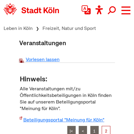
zum Inhalt springen
Leben in Köln
Freizeit, Natur und Sport
Veranstaltungen
Vorlesen lassen
Hinweis:
Alle Veranstaltungen mit/zu
Öffentlichkeitsbeteiligungen in Köln finden
Sie auf unserem Beteiligungsportal
"Meinung für Köln".
Beteiligungsportal "Meinung für Köln"
|<
<
1
2