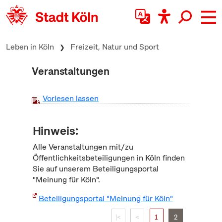
zum Inhalt springen
Leben in Köln
Freizeit, Natur und Sport
Veranstaltungen
Vorlesen lassen
Hinweis:
Alle Veranstaltungen mit/zu
Öffentlichkeitsbeteiligungen in Köln finden
Sie auf unserem Beteiligungsportal
"Meinung für Köln".
Beteiligungsportal "Meinung für Köln"
|<
<
1
2