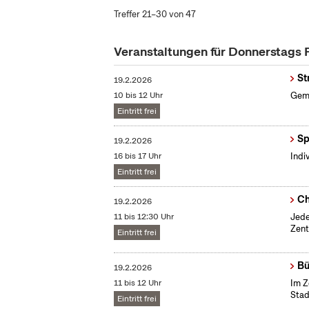
Treffer 21–30 von 47
Veranstaltungen für Donnerstags
St
19.2.2026
10 bis 12 Uhr
Gemü
Eintritt frei
Sp
19.2.2026
16 bis 17 Uhr
Indi
Eintritt frei
Ch
19.2.2026
11 bis 12:30 Uhr
Jede
Zent
Eintritt frei
Bü
19.2.2026
11 bis 12 Uhr
Im Z
Stad
Eintritt frei