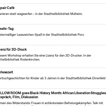
pair Café
rieren statt wegwerfen – in der Stadtteilbibliothek Mülheim.
eativ-Tag
termäßiger Lesezeichen-Spaß in der Stadtteilbibliothek Porz.
zenz für 3D-Druck
iesem Workshop erhalten Sie eine Lizenz für den 3D-Drucker. In der
tteilbibliothek Rodenkirchen.
rlesezeit
erbuchgeschichten für Kinder ab 3 Jahren in der Stadtteilbibliothek Ehrenfeld
LLOW ROOM goes Black History Month: African Liberation Struggles
spräch, Film, Diskussion
men des Widerstands: Frauen in antikolonialen Befreiungskämpfen. Talk mit