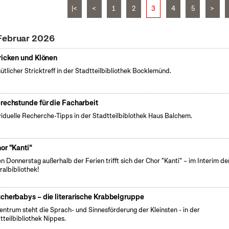
|<
<
1
2
3
4
5
>
 Februar 2026
ricken und Klönen
tlicher Stricktreff in der Stadtteilbibliothek Bocklemünd.
rechstunde für die Facharbeit
viduelle Recherche-Tipps in der Stadtteilbiblothek Haus Balchem.
or "Kanti"
n Donnerstag außerhalb der Ferien trifft sich der Chor "Kanti" – im Interim de
ralbibliothek!
cherbabys – die literarische Krabbelgruppe
entrum steht die Sprach- und Sinnesförderung der Kleinsten - in der
tteilbibliothek Nippes.