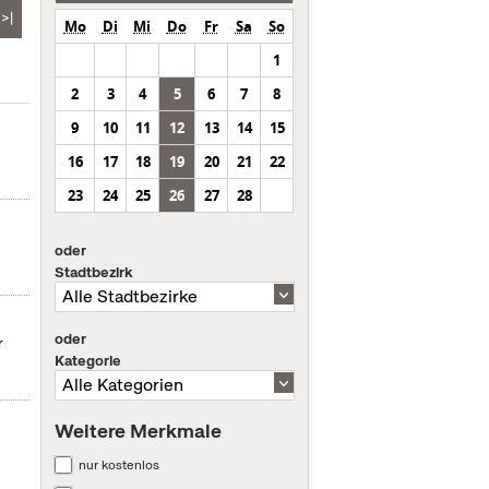
>|
Mo
Di
Mi
Do
Fr
Sa
So
1
2
3
4
5
6
7
8
9
10
11
12
13
14
15
16
17
18
19
20
21
22
23
24
25
26
27
28
oder
Stadtbezirk
oder
r
Kategorie
Weitere Merkmale
nur kostenlos