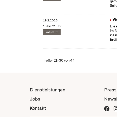
geme
Solid
Vi
19.2.2026
19 bis 21 Uhr
Die 
im B
Eintritt frei
klei
Eröf
Treffer 21–30 von 47
Dienstleistungen
Press
Jobs
Newsl
Kontakt