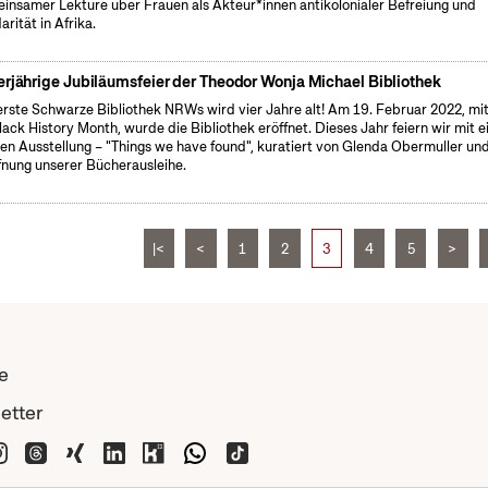
insamer Lektüre über Frauen als Akteur*innen antikolonialer Befreiung und
arität in Afrika.
erjährige Jubiläumsfeier der Theodor Wonja Michael Bibliothek
erste Schwarze Bibliothek NRWs wird vier Jahre alt! Am 19. Februar 2022, mi
lack History Month, wurde die Bibliothek eröffnet. Dieses Jahr feiern wir mit e
nen Ausstellung – "Things we have found", kuratiert von Glenda Obermuller un
fnung unserer Bücherausleihe.
|<
<
1
2
3
4
5
>
e
etter