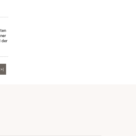
tten
iner
d der
>|