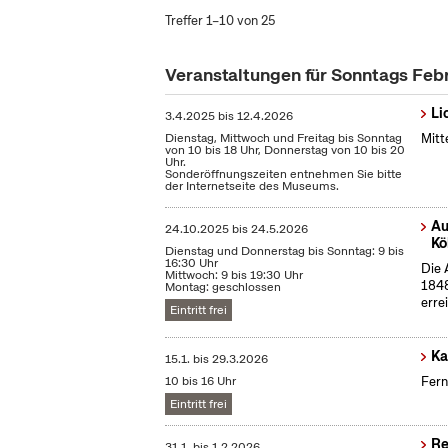
Treffer 1–10 von 25
Veranstaltungen für Sonntags Feb
Li
3.4.2025
bis
12.4.2026
Dienstag, Mittwoch und Freitag bis Sonntag
Mitt
von 10 bis 18 Uhr, Donnerstag von 10 bis 20
Uhr.
Sonderöffnungszeiten entnehmen Sie bitte
der Internetseite des Museums.
Au
24.10.2025
bis
24.5.2026
Kö
Dienstag und Donnerstag bis Sonntag: 9 bis
16:30 Uhr
Die 
Mittwoch: 9 bis 19:30 Uhr
1848
Montag: geschlossen
erre
Eintritt frei
Ka
15.1.
bis
29.3.2026
10 bis 16 Uhr
Fern
Eintritt frei
Re
31.1.
bis
1.2.2026