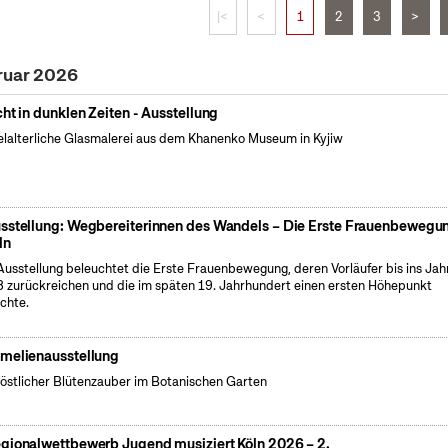
|<
<
1
2
3
>
ruar 2026
cht in dunklen Zeiten - Ausstellung
elalterliche Glasmalerei aus dem Khanenko Museum in Kyjiw
sstellung: Wegbereiterinnen des Wandels – Die Erste Frauenbewegun
ln
Ausstellung beleuchtet die Erste Frauenbewegung, deren Vorläufer bis ins Jah
 zurückreichen und die im späten 19. Jahrhundert einen ersten Höhepunkt
ichte.
melienausstellung
östlicher Blütenzauber im Botanischen Garten
gionalwettbewerb Jugend musiziert Köln 2026 – 2.