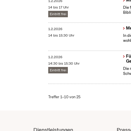
MI
1.2.2026
14 bis 17 Uhr
Die 
Bibl
Eintritt frei
Me
1.2.2026
14 bis 15:30 Uhr
In d
wohl
Fü
1.2.2026
Ge
14:30 bis 15:30 Uhr
Die 
Eintritt frei
Schw
Treffer 1–10 von 25
Dienstleistungen
Press