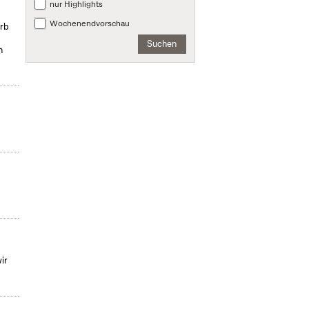
nur Highlights
Wochenendvorschau
erb
Suchen
n
ir