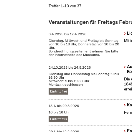
Treffer 1–10 von 37
Veranstaltungen für Freitags Feb
Li
3.4.2025
bis
12.4.2026
Dienstag, Mittwoch und Freitag bis Sonntag
Mitt
von 10 bis 18 Uhr, Donnerstag von 10 bis 20
Uhr.
Sonderöffnungszeiten entnehmen Sie bitte
der Internetseite des Museums.
Au
24.10.2025
bis
24.5.2026
Kö
Dienstag und Donnerstag bis Sonntag: 9 bis
16:30 Uhr
Die 
Mittwoch: 9 bis 19:30 Uhr
1848
Montag: geschlossen
erre
Eintritt frei
Ka
15.1.
bis
29.3.2026
10 bis 16 Uhr
Fern
Eintritt frei
Fr
29.1.
bis
12.2.2026