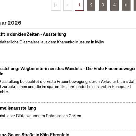
|<
<
1
2
3
4
>
ruar 2026
cht in dunklen Zeiten - Ausstellung
elalterliche Glasmalerei aus dem Khanenko Museum in Kyjiw
sstellung: Wegbereiterinnen des Wandels – Die Erste Frauenbewegun
ln
Ausstellung beleuchtet die Erste Frauenbewegung, deren Vorläufer bis ins Jah
 zurückreichen und die im späten 19. Jahrhundert einen ersten Höhepunkt
ichte.
melienausstellung
östlicher Blütenzauber im Botanischen Garten
anz-Geuer-Straße in Köln-Ehrenfeld