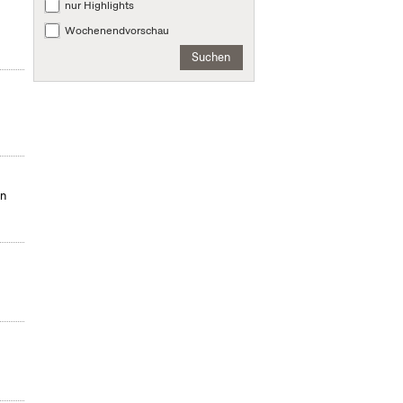
nur Highlights
Wochenendvorschau
Suchen
in