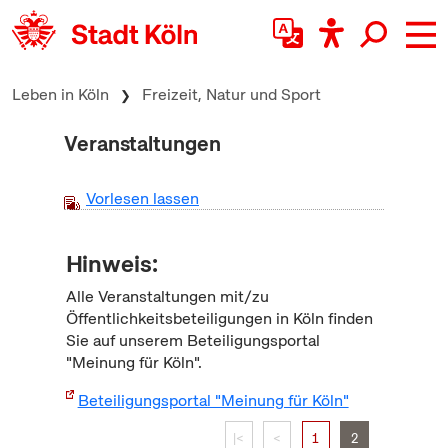
zum Inhalt springen
Leben in Köln
Freizeit, Natur und Sport
Veranstaltungen
Vorlesen lassen
Hinweis:
Alle Veranstaltungen mit/zu
Öffentlichkeitsbeteiligungen in Köln finden
Sie auf unserem Beteiligungsportal
"Meinung für Köln".
Beteiligungsportal "Meinung für Köln"
|<
<
1
2