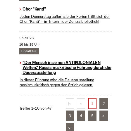
Chor "Kanti"
Jeden Donnerstag außerhalb der Ferien trifft sich der
Chor "Kanti" – im Interim der Zentralbibliothek!
5.2.2026
16 bis 18 Uhr
Eintritt frei
"Der Mensch in seinen ANTIKOLONIALEN
Welten." Rassismuskritische Führung durch die
Dauerausstellung
In dieser Führung wird die Dauerausstellung
rassismuskritisch gegen den Strich gelesen.
|<
<
1
2
Treffer 1–10 von 47
3
4
5
>
>|