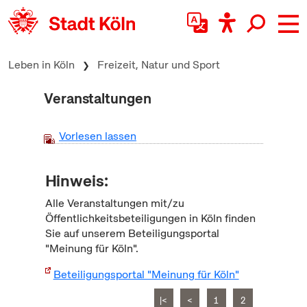
zum Inhalt springen
Leben in Köln
Freizeit, Natur und Sport
Veranstaltungen
Vorlesen lassen
Hinweis:
Alle Veranstaltungen mit/zu
Öffentlichkeitsbeteiligungen in Köln finden
Sie auf unserem Beteiligungsportal
"Meinung für Köln".
Beteiligungsportal "Meinung für Köln"
|<
<
1
2