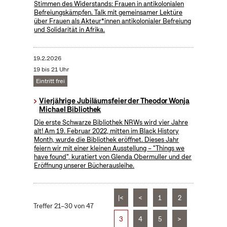
Stimmen des Widerstands: Frauen in antikolonialen
Befreiungskämpfen. Talk mit gemeinsamer Lektüre
über Frauen als Akteur*innen antikolonialer Befreiung
und Solidarität in Afrika.
19.2.2026
19 bis 21 Uhr
Eintritt frei
Vierjährige Jubiläumsfeier der Theodor Wonja
Michael Bibliothek
Die erste Schwarze Bibliothek NRWs wird vier Jahre
alt! Am 19. Februar 2022, mitten im Black History
Month, wurde die Bibliothek eröffnet. Dieses Jahr
feiern wir mit einer kleinen Ausstellung – "Things we
have found", kuratiert von Glenda Obermuller und der
Eröffnung unserer Bücherausleihe.
|<
<
1
2
Treffer 21–30 von 47
3
4
5
>