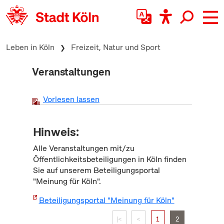
zum Inhalt springen
Leben in Köln
Freizeit, Natur und Sport
Veranstaltungen
Vorlesen lassen
Hinweis:
Alle Veranstaltungen mit/zu
Öffentlichkeitsbeteiligungen in Köln finden
Sie auf unserem Beteiligungsportal
"Meinung für Köln".
Beteiligungsportal "Meinung für Köln"
|<
<
1
2