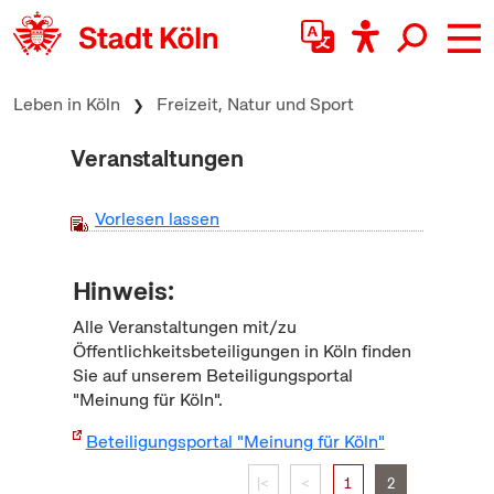
zum Inhalt springen
Leben in Köln
Freizeit, Natur und Sport
Veranstaltungen
Vorlesen lassen
Hinweis:
Alle Veranstaltungen mit/zu
Öffentlichkeitsbeteiligungen in Köln finden
Sie auf unserem Beteiligungsportal
"Meinung für Köln".
Beteiligungsportal "Meinung für Köln"
|<
<
1
2