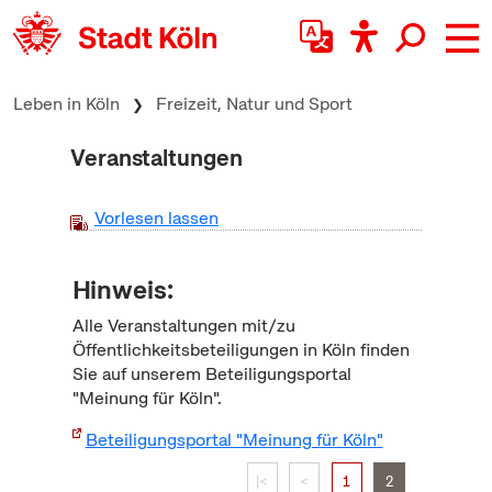
zum Inhalt springen
Leben in Köln
Freizeit, Natur und Sport
Veranstaltungen
Vorlesen lassen
Hinweis:
Alle Veranstaltungen mit/zu
Öffentlichkeitsbeteiligungen in Köln finden
Sie auf unserem Beteiligungsportal
"Meinung für Köln".
Beteiligungsportal "Meinung für Köln"
|<
<
1
2