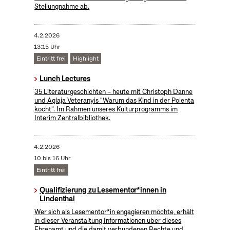
Stellungnahme ab.
4.2.2026
13:15 Uhr
Eintritt frei
Highlight
Lunch Lectures
35 Literaturgeschichten – heute mit Christoph Danne
und Aglaja Veteranyis "Warum das Kind in der Polenta
kocht". Im Rahmen unseres Kulturprogramms im
Interim Zentralbibliothek.
4.2.2026
10 bis 16 Uhr
Eintritt frei
Qualifizierung zu Lesementor*innen in
Lindenthal
Wer sich als Lesementor*in engagieren möchte, erhält
in dieser Veranstaltung Informationen über dieses
Ehrenamt und die damit verbundenen Rechte und