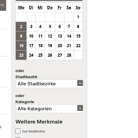
>|
Mo
Di
Mi
Do
Fr
Sa
So
1
2
3
4
5
6
7
8
9
10
11
12
13
14
15
16
17
18
19
20
21
22
23
24
25
26
27
28
oder
Stadtbezirk
oder
Kategorie
Weitere Merkmale
?
nur kostenlos