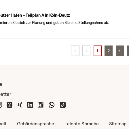
utzer Hafen – Teilplan A in Köln-Deutz
rmieren Sie sich zur Planung und geben Sie eine Stellungnahme ab.
|<
<
1
2
>
e
etter
heit
Gebärdensprache
Leichte Sprache
Sitemap