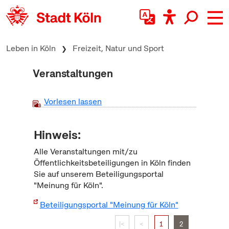
zum Inhalt springen
Leben in Köln
Freizeit, Natur und Sport
Veranstaltungen
Vorlesen lassen
Hinweis:
Alle Veranstaltungen mit/zu
Öffentlichkeitsbeteiligungen in Köln finden
Sie auf unserem Beteiligungsportal
"Meinung für Köln".
Beteiligungsportal "Meinung für Köln"
|<
<
1
2