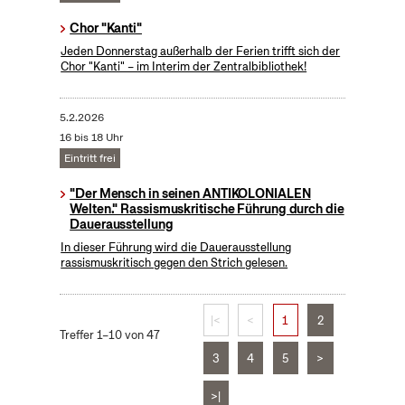
Chor "Kanti"
Jeden Donnerstag außerhalb der Ferien trifft sich der
Chor "Kanti" – im Interim der Zentralbibliothek!
5.2.2026
16 bis 18 Uhr
Eintritt frei
"Der Mensch in seinen ANTIKOLONIALEN
Welten." Rassismuskritische Führung durch die
Dauerausstellung
In dieser Führung wird die Dauerausstellung
rassismuskritisch gegen den Strich gelesen.
|<
<
1
2
Treffer 1–10 von 47
3
4
5
>
>|