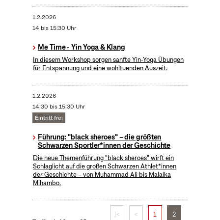
1.2.2026
14 bis 15:30 Uhr
Me Time - Yin Yoga & Klang
In diesem Workshop sorgen sanfte Yin-Yoga Übungen
für Entspannung und eine wohltuenden Auszeit.
1.2.2026
14:30 bis 15:30 Uhr
Eintritt frei
Führung: "black sheroes" – die größten
Schwarzen Sportler*innen der Geschichte
Die neue Themenführung "black sheroes" wirft ein
Schlaglicht auf die großen Schwarzen Athlet*innen
der Geschichte – von Muhammad Ali bis Malaika
Mihambo.
|<
<
1
2