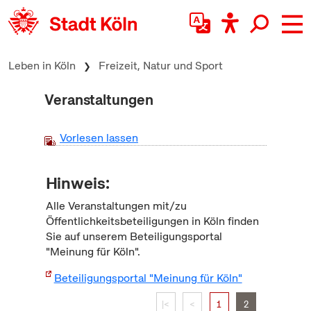
zum Inhalt springen
Leben in Köln
Freizeit, Natur und Sport
Veranstaltungen
Vorlesen lassen
Hinweis:
Alle Veranstaltungen mit/zu
Öffentlichkeitsbeteiligungen in Köln finden
Sie auf unserem Beteiligungsportal
"Meinung für Köln".
Beteiligungsportal "Meinung für Köln"
|<
<
1
2